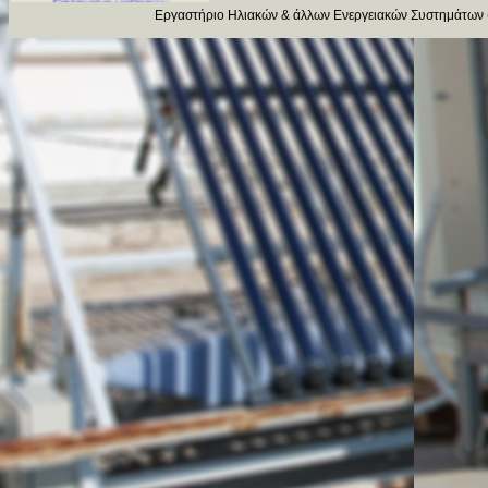
Εργαστήριο Ηλιακών & άλλων Ενεργειακών Συστημάτων 