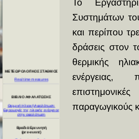
Το Εργαστήρ
Συστημάτων το
και περίπου τρε
ΜΕΤΕΩΡΟΛΟΓΙΚΟΣ ΣΤΑΘΜΟΣ
δράσεις στον τ
Real time measures
θερμικής ηλια
ΒΙΒΛΙΟ ΑΦΑΛΑΤΩΣΗΣ
ενέργειας, 
Θερμική Ηλιακή Αφαλάτωση:
Εφαρμογές της ηλιακής ενέργειας
στην αφαλάτωση
επιστημονικ
Βραδιά Ερευνητή
(pre-event)
παραγωγικούς 
Επίσκεψη μαθητών